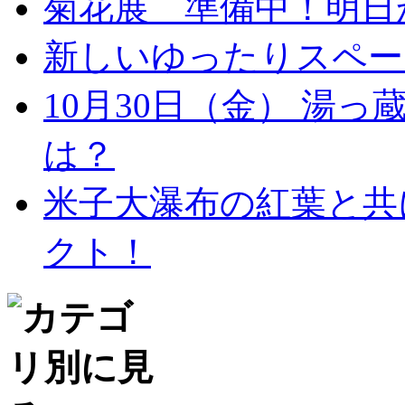
菊花展 準備中！明日
新しいゆったりスペー
10月30日（金） 湯
は？
米子大瀑布の紅葉と共
クト！