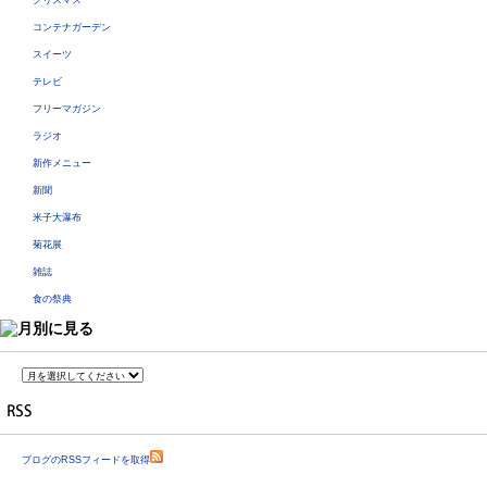
クリスマス
コンテナガーデン
スイーツ
テレビ
フリーマガジン
ラジオ
新作メニュー
新聞
米子大瀑布
菊花展
雑誌
食の祭典
ブログのRSSフィードを取得