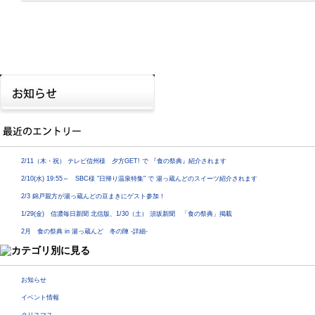
2/11（木・祝） テレビ信州様 夕方GET! で 『食の祭典』紹介されます
2/10(水) 19:55～ SBC様 "日帰り温泉特集" で 湯っ蔵んどのスイーツ紹介されます
2/3 錦戸親方が湯っ蔵んどの豆まきにゲスト参加！
1/29(金) 信濃毎日新聞 北信版、1/30（土） 須坂新聞 「食の祭典」掲載
2月 食の祭典 in 湯っ蔵んど 冬の陣 -詳細-
お知らせ
イベント情報