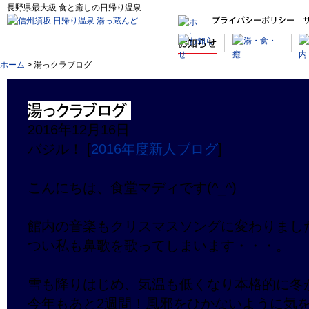
長野県最大級 食と癒しの日帰り温泉
ホーム
> 湯っクラブログ
2016年12月16日
バジル！ [
2016年度新人ブログ
]
こんにちは、食堂マディです(^_^)
館内の音楽もクリスマスソングに変わりまし
つい私も鼻歌を歌ってしまいます・・・。
雪も降りはじめ、気温も低くなり本格的に冬
今年もあと2週間！風邪をひかないように気