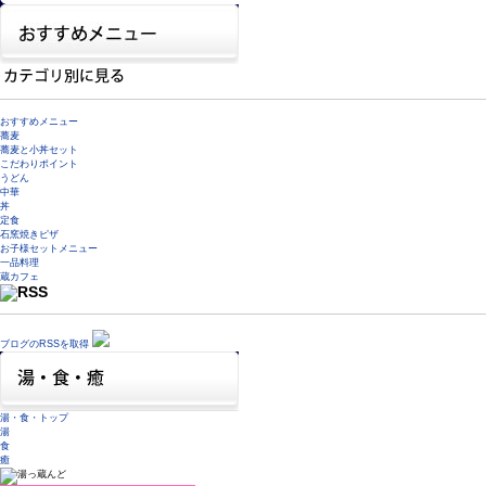
おすすめメニュー
蕎麦
蕎麦と小丼セット
こだわりポイント
うどん
中華
丼
定食
石窯焼きピザ
お子様セットメニュー
一品料理
蔵カフェ
ブログのRSSを取得
湯・食・トップ
湯
食
癒