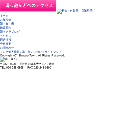
ホーム
お知らせ
湯・食・癒
施設案内
湯っクラブログ
アクセス
周辺情報
会社概要
お問合わせ
リンク
個人情報の取り扱いについて
サイトマップ
Copyright (C) Shinano Town, All Rights Reserved.
〒382－0034 長野県須坂市大字仁礼7番地
TEL.026-248-6868 FAX 026-248-6869